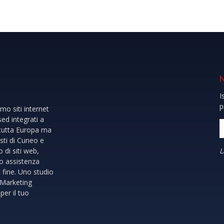
I
p
o siti internet
ed integrati a
 tutta Europa ma
sti di Cuneo e
L
 di siti web,
mo assistenza
a fine. Uno studio
 Marketing
er il tuo