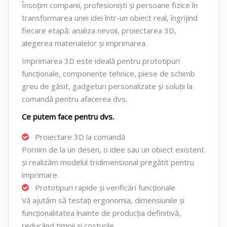
De
Însoțim companii, profesioniști și persoane fizice în
la
transformarea unei idei într-un obiect real, îngrijind
fiecare etapă: analiza nevoii, proiectarea 3D,
idee
alegerea materialelor și imprimarea.
la
Imprimarea 3D este ideală pentru prototipuri
obiect
funcționale, componente tehnice, piese de schimb
finit
greu de găsit, gadgeturi personalizate și soluții la
comandă pentru afacerea dvs.
Ce putem face pentru dvs.
Proiectare 3D la comandă
Pornim de la un desen, o idee sau un obiect existent
și realizăm modelul tridimensional pregătit pentru
imprimare.
Prototipuri rapide și verificări funcționale
Vă ajutăm să testați ergonomia, dimensiunile și
funcționalitatea înainte de producția definitivă,
reducând timpii și costurile.