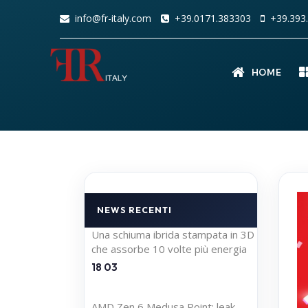
info@fr-italy.com
+39.0171.383303
+39.393.
HOME
NEWS RECENTI
Una schiuma ibrida stampata in 3D
che assorbe 10 volte più energia
18 03
AMD Zen 6 Medusa Point: leak