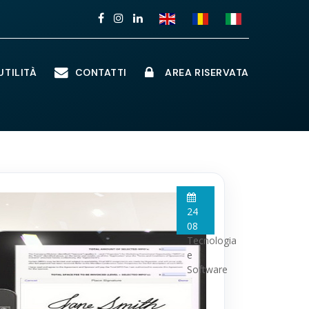
TILITÀ
CONTATTI
AREA RISERVATA
24
08
Tecnologia
e
Software