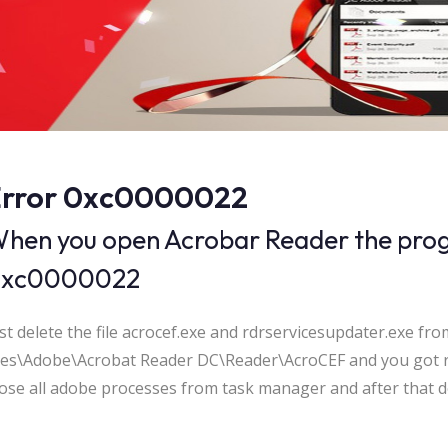
rror 0xc0000022
hen you open Acrobar Reader the progr
xc0000022
st delete the file acrocef.exe and rdrservicesupdater.exe fr
les\Adobe\Acrobat Reader DC\Reader\AcroCEF and you got ri
ose all adobe processes from task manager and after that de