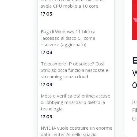
svela CPU mobile a 10 core
17 03
Bug di Windows 11 blocca
l’accesso al disco C:, come
risolvere (aggiornato)
17 03
E
Telecamere IP obsolete? Così
Strix sblocca funzioni nascoste e
W
streaming senza cloud
0
17 03
Meta e verifica età online: accuse
Ju
di lobbying miliardario dietro la
tecnologia
Fi
17 03
Cl
NVIDIA vuole costruire un enorme
data center AI nello spazio